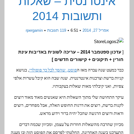
אינטרנטית – שאלות
ותשובות 2014
אפריל 27, 2014
6:51
119 תגובות
rpergamin
[
עדכון ספטמבר 2014 – עריכה לשונית באדיבות עינת
חורין + תיקונים + קישורים חדשים ]
,
,
כבר כמעט שנה עברה מאז ה
פוסט
שהפך לכל כך פופולרי
בנושא
.
קניות ברשת וצרכנות אינטרנטית
שנה שבה הוא קיבל עשרות אלפי
.
,
צפיות
ואני קיבלתי מאות שאלות בעקבותיו
עיקר התחושה שלי מתוך השאלות היא שאנשים מאוד מאוד רוצים
,
,
,
לקנות ברשת
רוצים את דרגות החופש האלה
אבל מפחדים
רוצים
.
ודאות ורוצים הרגשה שהכל יהיה ברור וידוע מראש
,
מכיוון שהרבה מהשאלות חוזרות על עצמן
ומכיוון שכמה דברים
,
התעדכנו בשנה האחרונה
החלטתי לפרסם את הפוסט הזה ובו מענה