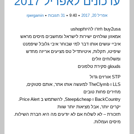
עדכונים לאפריל 2017
אפריל 20, 2017
9:40
31 תגובות
rpergamin
buy2usa חזרו להיותushop
אמאזון שולחים ישירות לישראל ומחשבים מיסים מראש
איביי עושים אותו דבר למי שבוחר איבי גלובל שיפמנט
שיפיטו, תקלות, איטיותדיל טס מציעים אריזה מחדש
ומשלוחים זולים
glouds סקירת טלפונים
STP אורזים גדול
LLS ו TheClymb למעשה אותו אתר, אותם סטוקים,
מחירים פחות טובים
BackCountry ו Steep&cheap, להשתמש ב Price Alert.
יקרים יותר, אבל מציאות יותר שוות
תזכורת – לא לשלוח אם לא יודעים מה היא חברת השילוח.
מיסים ועמלות.