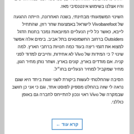
והיו אצלנו בשימוש אינטנסיבי מאז.
השינוי המשמעותי מבחינתי, בשנה האחרונה, הייתה ההגעה
של Vivobarefoot לישראל באמצעות שחר רוזן, שהתחיל
לייבא, כאשר כל ליין הנעליים המיובאות נמכר בחנות הדגל
Outsiders ברחוב החשמונאים בתל אביב. בימים אלה אפשר
למצוא את דגמי ריצה בעוד כמה חנויות ברחבי הארץ. למה
שינוי ? כי המידות של Vivo לא אחידות, וחייבים למדוד לפני
קניה. אם מודדים בארץ, קונים בארץ, ושחר נותן מחיר הגון,
מחיר שמקביל למחיר הנעליים בחו״ל.
הסיבה שהחלטתי לעשות ביקורת לשני זוגות ביחד היא שגם
נראה לי שזה בהחלט מספיק לפוסט אחד, וגם כי אני כן חושב
שבמקרה של Vivo ראוי ונכון להתייחס לחברה גם באופן
כוללני.
קרא עוד ←