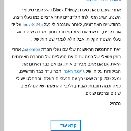
אחרי שעברנו את סערת Black Friday ורגע לפני סיכומי
השנה, הגיע הזמן לחזור לדברים יותר ארציים כמו נעלי ריצה.
בחודשיים האחרונים, לאחר שנגנבה לי נעל
Inov-8 245
על ידי
גור כלבים, רכשתי את הזוג המדובר מתוך מטרה שיהיה זוג
נעלי השטח הקלות, אבל הלא לגמרי שטוחות שלי.
זאת ההתנסות הראשונה שלי עם נעלי חברת
Salomon
, אחרי
רומן ויזואלי של כמה שנים עם הנעליים של החברה האיכותית
הזאת. גם אם אתם מכירים אותן, גם אם כבר ראיתם את
הביקורות עליהן של
ג׳ינגר ראנר
וחבריו, זה כבר חודשיים,
ומעל 200 ק״מ שאני רץ עם הנעליים האלה, ובהחלט יש לי
כמה וכמה תובנות לגביהן, ולגבי ההתאמה שלהם לרצים
שונים וצרכים שונים.
נתחיל.
קרא עוד ←