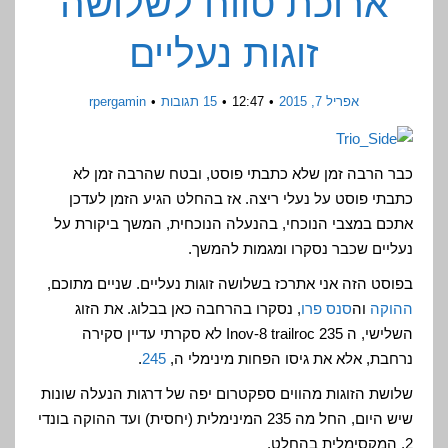
ארוכת טווח לשלושה
זוגות נעליים
אפריל 7, 2015
12:47
15 תגובות
rpergamin
כבר הרבה זמן שלא כתבתי פוסט, ובטח שהרבה זמן לא
כתבתי פוסט על נעלי ריצה. אז בהחלט הגיע הזמן לעדכן
אתכם במצבי הנוכחי, בהנעלה הנוכחית, המשך ביקורת על
נעליים שכבר נסקרו ומגמות להמשך.
בפוסט הזה אני אתרכז בשלושה זוגות נעליים. שניים מתוכם,
ההוקה
וה
סנס פרו
, נסקרו בהרחבה כאן בבלוג. את הזוג
השלישי, ה Inov-8 trailroc 235 לא סקרתי עדיין סקירה
נרחבת, אלא את גיסו הפחות מינימלי ה,
245
.
שלושת הזוגות מהווים ספקטרום יפה של דרגות הנעלה שונות
שיש היום, החל מה 235 המינימלית (יחסית) ועד ההוקה בונדי
2, המקסימלית בהחלט.