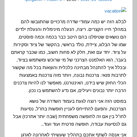
לבלוג הזה יש כמה עמודי שדרה מרכזיים שהתגבשו להם
במהלך חייו הקצרים. ריצה, הנעלה מינימלית והנעלת ילדים
הם נושאים שטיפלנו בהם היטב כבר בכמה וכמה פוסטים.
שמו של הבלוג, ציידת, נולד בראשי, בהקשר של ציוד וסקירות
על ציוד. יחד עם זאת, חלק לא פחות חשוב, כמו שכבר קראתם
בעבר, הוא האלמנט הצרכני של מי שרוכש ומשתמש בציוד,
ובכלל איך להתנהל מבחינה כלכלית והוצאות בכל מה שקשור
לתרבות פנאי. צרכנות נבונה, ויותר מזה צרכנות באמצעות
הכלי החזק שיש בידנו, האינטרנט, מאפשר לנו להיות צרכנים
הרבה יותר נבונים ויעילים, אם נדע להשתמש בו נכון.
בפוסט הזה אני רוצה לגעת בעמוד השדרה של נושא
הצרכנות, והפעם להתייחס לעניין חופשות בחו"ל, נסיעות
לחו"ל בין אם זה לחופשה משפחתית (שבה יותר אתרכז) אבל
גם לנסיעות עבודה, חופשה פרטית ועוד ועוד..
אני אנסה לשתף אתכם בתהליך שעשיתי לאחרונה לארגן