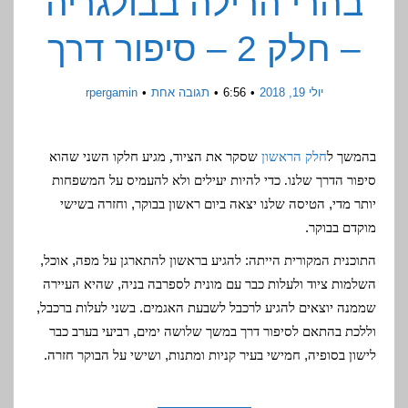
בהרי הרילה בבולגריה
– חלק 2 – סיפור דרך
יולי 19, 2018
6:56
תגובה אחת
rpergamin
בהמשך ל
חלק הראשון
שסקר את הציוד, מגיע חלקו השני שהוא
סיפור הדרך שלנו. כדי להיות יעילים ולא להעמיס על המשפחות
,
,
יותר מדי
הטיסה שלנו יצאה ביום ראשון בבוקר
וחזרה בשישי
.
מוקדם בבוקר
,
,
:
התוכנית המקורית הייתה
להגיע בראשון להתארגן על מפה
אוכל
,
השלמות ציוד ולעלות כבר עם מונית לספרבה בניה
שהיא העיירה
,
.
שממנה יוצאים להגיע לרכבל לשבעת האגמים
בשני לעלות ברכבל
,
וללכת בהתאם לסיפור דרך במשך שלושה ימים
רביעי בערב כבר
.
,
,
לישון בסופיה
חמישי בעיר קניות ומתנות
ושישי על הבוקר חזרה