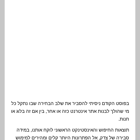
בפוסט הקודם ניסיתי להסביר את שלב הבחירה שבו נתקל כל
מי שהולך לבנות אתר אינטרנט כזה או אחר, בין אם זה בלוג או
חנות.
תוצאות החיפוש והאינסטינקט הראשוני לוקח אותנו, במידה
סבירה של צדק, אל הפתרונות היותר קלים ומהירים למימוש
והתחלת עבודה, שכמו שציינתי יש להם לא מעט יתרונות, אבל
גם מספר לא מבוטל של חסרונות.
המהפכה של השנים האחרונות, בכל מה שקשור לפלטפורמות
אינטרנט שונות, בעיקר כאלה חינמיות עם קהל גדול של
תומכים ותוספים, יצר שינוי אדיר במגמה. הוא אפשר
התפתחות של כלים חזקים מאד, שמאפשרים לאנשים עם
הבנה טכנית בסיסית, להקים אתרים רבי עוצמה, בפשטות
יחסית.
בפוסט הזה אני אתייחס לכלים שאני השתמשתי בהם בבניית
האתרים שלי.