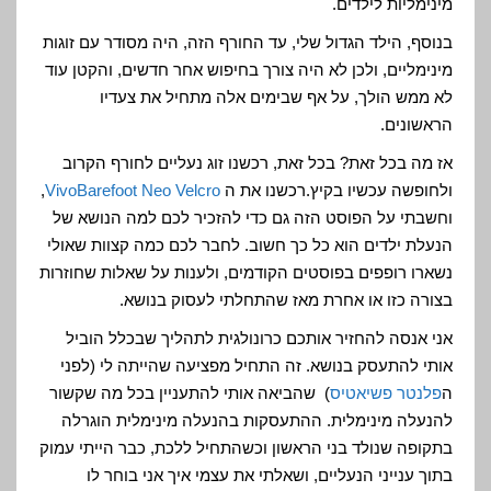
מינימליות לילדים.
בנוסף, הילד הגדול שלי, עד החורף הזה, היה מסודר עם זוגות
מינימליים, ולכן לא היה צורך בחיפוש אחר חדשים, והקטן עוד
לא ממש הולך, על אף שבימים אלה מתחיל את צעדיו
הראשונים.
אז מה בכל זאת? בכל זאת, רכשנו זוג נעליים לחורף הקרוב
ולחופשה עכשיו בקיץ.רכשנו את ה
VivoBarefoot Neo Velcro
,
וחשבתי על הפוסט הזה גם כדי להזכיר לכם למה הנושא של
הנעלת ילדים הוא כל כך חשוב. לחבר לכם כמה קצוות שאולי
נשארו רופפים בפוסטים הקודמים, ולענות על שאלות שחוזרות
בצורה כזו או אחרת מאז שהתחלתי לעסוק בנושא.
אני אנסה להחזיר אותכם כרונולגית לתהליך שבכלל הוביל
אותי להתעסק בנושא. זה התחיל מפציעה שהייתה לי (לפני
ה
פלנטר פשיאטיס
) שהביאה אותי להתעניין בכל מה שקשור
להנעלה מינימלית. ההתעסקות בהנעלה מינימלית הוגרלה
בתקופה שנולד בני הראשון וכשהתחיל ללכת, כבר הייתי עמוק
בתוך ענייני הנעליים, ושאלתי את עצמי איך אני בוחר לו