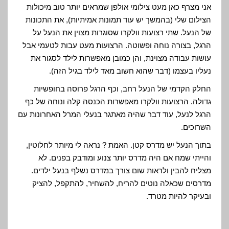
אני מצרף כאן מעט צילומי אולפן שמראים יותר טוב מיכולות
הצילום שלי (בהמשך יש עוד תמונות אמיתיות), את התכונות
של הנעל. שתי רצועות וולקרו שסוגרות מצוין את הנעל על
הרגל, בצורה נוחה ופשוטה. הרצועות מעט עבות לטעמי אבל
עושות עבודה מצוינת, והן כמובן מאפשרות לילד לסגור את
נעליו בעצמו (דבר שהוא חשוב מאד לילד בגיל הזה).
החלק הקדמי של הנעל רחב, וכף הרגל פרוסה בחופשיות
גדולה. הרצועות וולקרו מאפשרות הכנסה קלה ונוחה של כף
הרגל לנעל, עוד דבר שהיה מאתגר בנעלי המרל האחרונות עם
השרוכים.
בתוך הנעל יש מדרס קטן. האמת ? נראה לי מיותר לחלוטין,
והייתי שמח אם היה מדרס יותר צנוע ומודבק בפנים. לא
מצליח להבין ולראות שום צורך במדרס נשלף בנעל ילדים.
מדרסים שכאלה נוטים להריח, להשחיר, להתקפל, להציק
ובעיקר להיות מטרד.