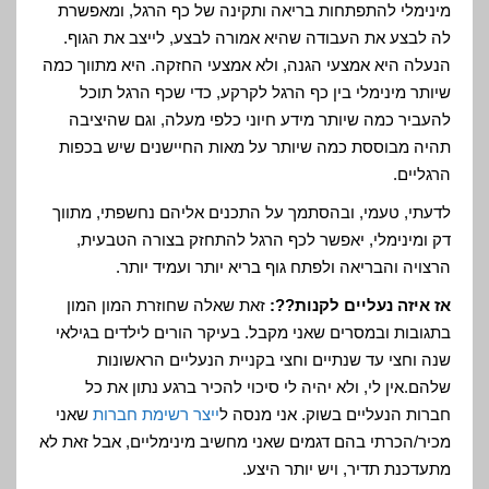
מינימלי להתפתחות בריאה ותקינה של כף הרגל, ומאפשרת
לה לבצע את העבודה שהיא אמורה לבצע, לייצב את הגוף.
הנעלה היא אמצעי הגנה, ולא אמצעי החזקה. היא מתווך כמה
שיותר מינימלי בין כף הרגל לקרקע, כדי שכף הרגל תוכל
להעביר כמה שיותר מידע חיוני כלפי מעלה, וגם שהיציבה
תהיה מבוססת כמה שיותר על מאות החיישנים שיש בכפות
הרגליים.
לדעתי, טעמי, ובהסתמך על התכנים אליהם נחשפתי, מתווך
דק ומינימלי, יאפשר לכף הרגל להתחזק בצורה הטבעית,
הרצויה והבריאה ולפתח גוף בריא יותר ועמיד יותר.
אז איזה נעליים לקנות??:
זאת שאלה שחוזרת המון המון
בתגובות ובמסרים שאני מקבל. בעיקר הורים לילדים בגילאי
שנה וחצי עד שנתיים וחצי בקניית הנעליים הראשונות
שלהם.אין לי, ולא יהיה לי סיכוי להכיר ברגע נתון את כל
חברות הנעליים בשוק. אני מנסה ל
ייצר רשימת חברות
שאני
מכיר/הכרתי בהם דגמים שאני מחשיב מינימליים, אבל זאת לא
מתעדכנת תדיר, ויש יותר היצע.