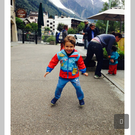
גלילה
לראש
העמוד