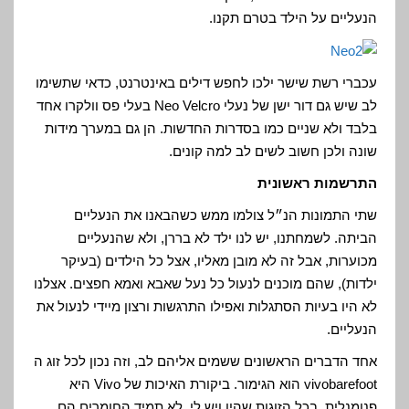
הנעליים על הילד בטרם תקנו.
עכברי רשת שישר ילכו לחפש דילים באינטרנט, כדאי שתשימו
לב שיש גם דור ישן של נעלי Neo Velcro בעלי פס וולקרו אחד
בלבד ולא שניים כמו בסדרות החדשות. הן גם במערך מידות
שונה ולכן חשוב לשים לב למה קונים.
התרשמות ראשונית
שתי התמונות הנ״ל צולמו ממש כשהבאנו את הנעליים
הביתה. לשמחתנו, יש לנו ילד לא בררן, ולא שהנעליים
מכוערות, אבל זה לא מובן מאליו, אצל כל הילדים (בעיקר
ילדות), שהם מוכנים לנעול כל נעל שאבא ואמא חפצים. אצלנו
לא היו בעיות הסתגלות ואפילו התרגשות ורצון מיידי לנעול את
הנעליים.
אחד הדברים הראשונים ששמים אליהם לב, וזה נכון לכל זוג ה
vivobarefoot הוא הגימור. ביקורת האיכות של Vivo היא
פנומנלית. בכל הזוגות שהיו ויש לי. לא תמיד החומרים הם