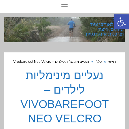
תפריט
פתח סרגל נגישות
ראשי
»
כללי
»
נעליים מינימליות לילדים – Vivobarefoot Neo Velcro
נעליים מינימליות
לילדים –
VIVOBAREFOOT
NEO VELCRO