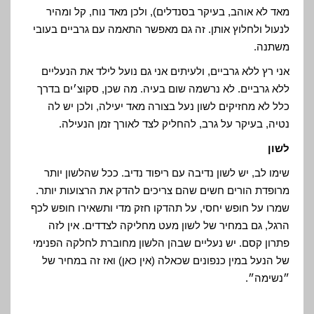
מאד לא אוהב, בעיקר בסנדלים), ולכן מאד נוח, קל ומהיר
לנעול ולחלוץ אותן. זה גם מאפשר התאמה עם גרביים בעובי
משתנה.
אני רץ ללא גרביים, ולעיתים אני גם נועל לילד את הנעליים
ללא גרביים. לא נרשמה שום בעיה. מה שכן, סקוצ׳ים בדרך
כלל לא מחזיקים לשון נעל בצורה מאד יעילה, ולכן יש לה
נטיה, בעיקר על גרב, להחליק לצד לאורך זמן הנעילה.
לשון
שימו לב, יש לשון נדיבה עם ריפוד נדיב. ככל שהלשון יותר
מרופדת הורים חשים שהם צריכים להדק את הרצועות יותר.
שמרו על חופש יחסי, על תהדקו חזק מדי ותשאירו חופש לכף
הרגל, גם במחיר של לשון מעט מחליקה לצדדים. אין לזה
פתרון קסם. יש נעליים שבהן הלשון מחוברת לחלקה הפנימי
של הנעל במין כנפונים שכאלה (אין כאן) ואז זה במחיר של
״נשימה״.