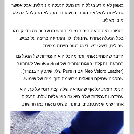
באופן לא מודע בגלל היותו נועל הנעלה מינימלית, אבל אפשר
גם לייחס לנעל את העובדה שהדבר הזה לא התקלקל. זה לא
מובן מאליו.
נהפוכו, היה נראה חיבור מיידי וחופש תנועה וריצה בדיוק כמו
בכל הנעלה אחרת שהנעלנו לו, והאחיזה בריצה על כביש,
שבילים, דשא יבש, דשא רטוב הייתה מצוינת.
הדבר שהפתיע אותי יותר מהכל הוא העמידות של הנעל גם
במראה. נתקלתי בזוגות אחרים של VivoBarefoot לאחרונה
(Neo Velcro Leather וגם ה Pure שלי, שאסקור בנפרד),
שהפגינו שחיקה ויזואלית מרשימה תוך ימים של שימוש.
הנעל הזאת, על אף שהמראה שלה קצת רומז על כך, היא
עמידה. והעמידות שלה היא גם בויזואליות שלה. הנעלים,
אחרי שימוש אינטנסיבי ביותר, פשוט נראות כמו חדשות.