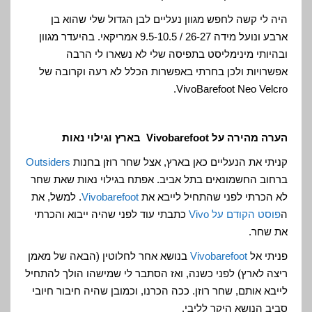
היה לי קשה לחפש מגוון נעליים לבן הגדול שלי שהוא בן
ארבע ונועל מידה 26-27 / 9.5-10.5 אמריקאי. בהיעדר מגוון
ובהיותי מינימליסט בתפיסה שלי לא נשארו לי הרבה
אפשרויות ולכן בחרתי באפשרות הכלל לא רעה וקרובה של
VivoBarefoot Neo Velcro.
הערה מהירה על Vivobarefoot בארץ וגילוי נאות
קניתי את הנעליים כאן בארץ, אצל שחר רוזן בחנות
Outsiders
ברחוב החשמונאים בתל אביב. אפתח בגילוי נאות שאת שחר
לא הכרתי לפני שהתחיל לייבא את
Vivobarefoot
. למשל, את
ה
פוסט הקודם על Vivo
כתבתי עוד לפני שהיה ייבוא והכרתי
את שחר.
פניתי אל
Vivobarefoot
בנושא אחר לחלוטין (הבאה של מאמן
ריצה לארץ) לפני כשנה, ואז הסתבר לי שמישהו הולך להתחיל
לייבא אותם, שחר רוזן. ככה הכרנו, וכמובן שהיה חיבור חיובי
סביב הנושא היקר לליבי.