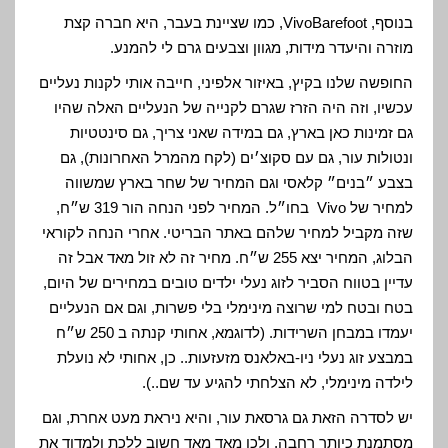
בנוסף, VivoBarefoot, כמו שציינת בעבר, היא חברה קצת
מוזרה והיעדר מידות, מגוון וצבעים גרם לי להמנע.
החופשה שלנו בקיץ, באיזור אלפיני, חייבה אותי לקנות נעליים
עכשיו, וזה היה הזרז שגרם לקנייה של הנעליים האלה שהיו
גם זמינות כאן בארץ, גם במידה שאני צריך, גם סינטטיות
ונטולות עור, גם עם סקוצ׳ים (לקח מהמרל האחרונות), גם
בצבע ״בנים״ קלאסי וגם המחיר של שחר בארץ שמשווה
למחיר של Vivo בחו״ל. המחיר לפני הנחה הור 319 ש״ח,
שזה מקביל למחיר שלהם באתר הבריטי. אחרי הנחה לקוראי
הבלוג, המחיר יצא 255 ש״ח. מחיר זה לא זול מאד אבל זה
עדיין בטווח הסביר לזוג נעלי ילדים טובים במחירים של היום,
בטח ובטח למי שרוצה מינימלי בלי פשרות, וגם אם הנעליים
יעמדו במבחן השרידות. (לדוגמא, אחותי קנתה ב 250 ש״ח
במבצע זוג נעלי ניו-באלאנס מזעזעות.. כן, אחותי לא נועלת
לילדה מינימלי, לא הצלחתי להגיע עד שם..).
יש לסדרה הזאת גם גרסאת עור, והיא ניראת מעט אחרת, וגם
מסתמנת כיותר רחבה, ולכן מאד מאד חשוב ללכת ולמדוד את