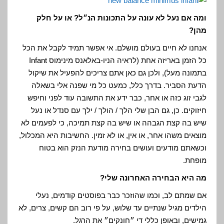
ומה אם נעל לא עונה על התכונות הנ״ל? או על חלק
מהן?
אנחנו לא חיים בעולם מושלם. אי אפשר תמיד לקבל את הכל
כל הזמן באריזה אחת (לראיה הניו-באלאנס מינימוס Infant
בתמונה מעל), ולכן גם כאן אתם צריכים להפעיל את שיקול
הדעת הסביר. בדרך כלל, כמעט כל מי שפנה אלי בשאלה
לגבי זוג כזה או אחר, כבר ידע את התשובה עוד לפני וחיפש
חיזוקים. כן, גם הבן שלי הלך / הולך / ילך עם סנדל או נעל
שיש בה קצת הגבהה או שיש בה קצת תמיכה, כי לפעמים לא
מוצאים משהו אחר, או אין, או לא זמין. החשיבות היא המכלול,
וכשאתם מודעים ועושים בחירה מודעת הנזק הוא בטוח
מופחת.
מה היא הבחירה האחרונה שלי?
אם שמתם לב, וכמו שהוזכר כבר בפוסטים קודמים, נעלי
הילדים מגיל שנתיים עד שלוש, על פי רוב הם קשים, צרים, לא
גמישים, ובאופן כללי די ״חונקים״ את הרגל.