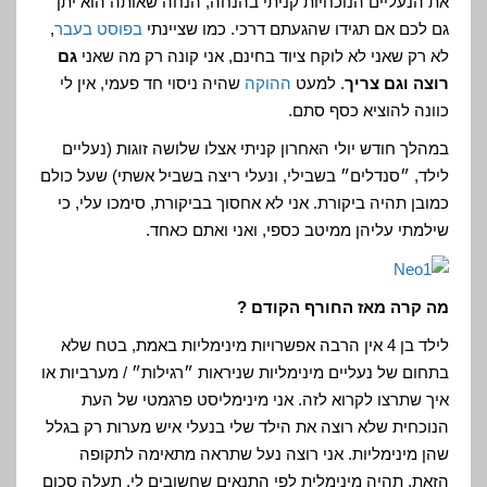
את הנעליים הנוכחיות קניתי בהנחה, הנחה שאותה הוא יתן
גם לכם אם תגידו שהגעתם דרכי. כמו שציינתי
בפוסט בעבר
,
לא רק שאני לא לוקח ציוד בחינם, אני קונה רק מה שאני
גם
רוצה וגם צריך
. למעט
ההוקה
שהיה ניסוי חד פעמי, אין לי
כוונה להוציא כסף סתם.
במהלך חודש יולי האחרון קניתי אצלו שלושה זוגות (נעליים
לילד, ״סנדלים״ בשבילי, ונעלי ריצה בשביל אשתי) שעל כולם
כמובן תהיה ביקורת. אני לא אחסוך בביקורת, סימכו עלי, כי
שילמתי עליהן ממיטב כספי, ואני ואתם כאחד.
מה קרה מאז החורף הקודם ?
לילד בן 4 אין הרבה אפשרויות מינימליות באמת, בטח שלא
בתחום של נעליים מינימליות שניראות ״רגילות״ / מערביות או
איך שתרצו לקרוא לזה. אני מינימליסט פרגמטי של העת
הנוכחית שלא רוצה את הילד שלי בנעלי איש מערות רק בגלל
שהן מינימליות. אני רוצה נעל שתראה מתאימה לתקופה
הזאת, תהיה מינימלית לפי התנאים שחשובים לי, תעלה סכום