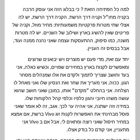
למה כל הפתיחה הזאת ? כי בבלוג הזה אני עוסק הרבה
בקניה מחו״ל וקניה דרך הרשת. הקניה דרך הרשת, יש לה
אצלי שתי מטרות פרקטיות משמעותיות: מחיר מוזל, וקניה של
פריטים שאין להשיג בארץ ושילוב של השניים. יש לה מטרות
משנה, כמו סיפוק, ההתעסקות עצמה שאני נהנה ממנה ועוד,
אבל בבסיס זה העניין.
יחד עם זאת, מדי פעם יש מוצרים ויש יבואנים שרוצים
ומאפשרים לקנות בארץ במחירים שפויים, וכשיש כאלה, אני
בעד וחושב שצריך לתמוך ולקדם את אלו שמנהלים מסחר
הגון. ככזה, אני מעריך את שחר ואת הנסיון שלו ואני מאחל לו
הצלחה. אני בהחלט ״מקדם״ אותו, במובן שאני חושב שהוא
עושה משהו חיובי והגון כלפיו וכלפי קהל הלקוחות שלו.
במידה וזה ישתנה, אני אהיה ער לכך. אגב, זה לא אומר שאני
פוסל מבחינתי את האפשרות לקנות זוג Vivo ברשת, אם אמצא
במחיר חיסול שאני רוצה ומתאים לי, אבל אם ב Vivo אני
מתעניין, אני קודם כל בודק אצלו.