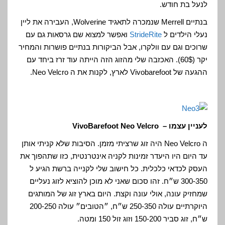
לנעל בת חודש.
בנתיים Merrell שנמכרה לתאגיד Wolverine, העבירה את ליין
נעלי הילדים ל
StrideRite
ואפשר למצוא שם גרסאות גם עם
שרוכים וגם עם וולקרו, אבל הביקורות בנתיים פושרות והמחיר
יקר (60$). האכזבה שלי מהזוג הזה הייתה עוד זרז ביחד עם
ההגעה של Vivobarefoot לארץ, לקנות את ה Neo Velcro.
לעניין עצמו – VivoBarefoot Neo Velcro
ה Neo Velcro היה זוג שרציתי מזמן. הסיבות שלא קניתי אותן
עד היום היו היעדר זמינות לקניה אינטרנטית, כזו שתהפוך את
העסק לכדאי כלכלית. כל חישוב שלי לקנייה ברשת הגיע ל
300-350 ש״ח. זהו סכום שאני לא מוכן להוציא לזוג נעליים
שמחזיק עונה, אולי עונה וקצת. היום בארץ זוג של המותגים
היוקרתיים עולה 250-350 ש״ח, ״הטובים״ עולה 200-250
ש״ח, זוג סביר 150-200 וזוג זול 150 ומטה.