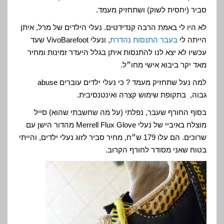
סביר (יחסית לשוק) ושתחזיק מעמד.
לא היו לי באמת הרבה קנדידטים. נעלי הילדים של מרל, איתן
הייתה לי
בעבר התנסות נהדרת
, ונעלי VivoBarefoot שעד
עכשיו לא יצא לנו להתנסות איתן בגלל היעדר זמינות ומחיר
מאד יקר ביבוא אישי מחו״ל.
למה נעל שתחזיק מעמד ? כי נעלי ילדים עוברים abuse
גבוה, בתקופת שימוש קצרה ואינטנסיבית.
בסוף החורף שעבר, נפלתי (על מה שחשבתי שהוא) סייל
מוצלח באיביי של נעלי Merrell Flux Glove מהדור הישן עם
שרוכים. הם עלו 179 ש״ח, מחיר סביר לזוג נעלי ילדים, והייתי
בטוח שאני מסודר לחורף הקרוב.