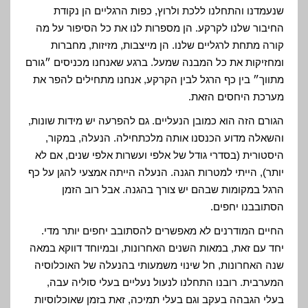
שנעמדנו והתחלנו ללכת ולרוץ, כפות הרגליים הן נקודת
החיבור שלנו לקרקע. הן מספרות לנו את כל הסיפור על מה
קורה מתחת לרגליים שלנו. הן מייצבות, מזיזות, מחברות
ומחזיקות את כל המבנה שמעל. ברגע שאנחנו מכניסים ״גורם
מתווך״ בין כף הרגל לבין הקרקע, אנחנו מתחילים להפר את
מערכת היחסים הזאת.
הגורם הזה הוא כמובן הנעליים. גם להפרעה יש מידות שונות,
והשאלה מדוע הכנסנו אותה מלכתחילה. הנעלה, במקור,
היסטורית (בסדרי גודל של אלפי ועשרות אלפי שנים, אם לא
יותר), הייתי למטרות הגנה. הנעלה הייתה אמצעי להגן על כף
הרגל במקומות שבהם יש צורך בהגנה. אבל רוב הזמן
הסתובבנו יחפים.
החיים המודרנים לא מאפשרים להסתובב יחפים יותר מדי.
יחד עם זאת, במאות השנים האחרונות, ובמיוחד דווקא במאה
שנה האחרונות, חל שינוי משמעותי בהנעלה של האוכלוסיה
המערבית. רובנו התחלנו לנעול נעליים בעלי סוליה עבה,
בעלי הגבהה בעקב וגם בעלי תמיכה, זאת בזמן שאוכלוסיות