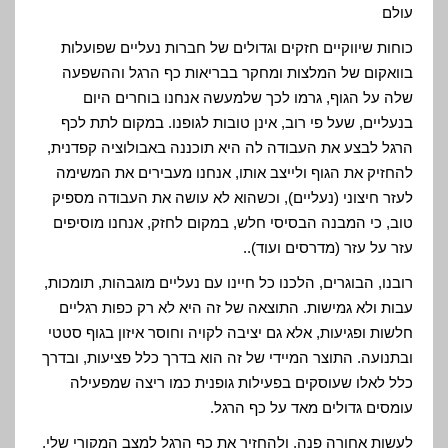
עולם
כוחות שיווקיים חזקים וגדולים של חברות נעליים שפועלות
בוואקום של המלצות ומחקר בבריאות כף הרגל וההשפעה
שלה על הגוף, גרמו לכך שלמעשה אנחנו בוחרים היום
בנעליים, שעל פי רוב, אינן טובות לגופנו. במקום לתת לכף
הרגל לבצע את העבודה לה היא תוכננה באבולוציה קפדנית,
להחזיק את הגוף ולייצב אותו, אנחנו מעבירים את המשימה
לעזר חיצוני (נעליים), וכשהוא לא עושה את העבודה מספיק
טוב, כי המבנה הבסיסי חלש, במקום לחזק, אנחנו מוסיפים
עזר על עזר (מדרסים ועוד)..
רובנו, הבוגרים, הלכנו כל חיינו עם נעליים מוגבהות, תומכות,
עבות ולא גמישות. התוצאה של זה היא לא רק כפות רגליים
חלשות ופגיעות, אלא גם יציבה לקויה וחוסר איזון בגוף סטטי
ובתנועה. התוצר המיידי של זה הוא בדרך כלל פציעות, ובדרך
כלל לאלו שעוסקים בפעילות גופנית כמו ריצה שמפעילה
עומסים גדולים מאד על כף הרגל.
לעשות אחורה פנה, ולהחזיר את כף הרגל למצב המקורי שלי,